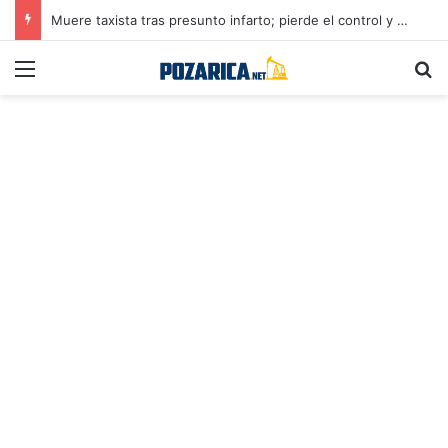
Muere taxista tras presunto infarto; pierde el control y provoca accidente en Poza Rica
Menú
B