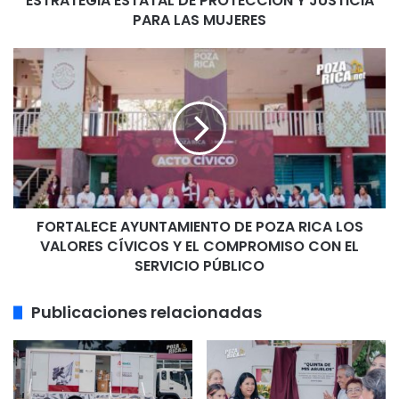
ESTRATEGIA ESTATAL DE PROTECCIÓN Y JUSTICIA
JUSTICIA
PARA LAS MUJERES
PARA
LAS
FORTALECE
MUJERES
AYUNTAMIENTO
DE
POZA
RICA
LOS
VALORES
CÍVICOS
Y
FORTALECE AYUNTAMIENTO DE POZA RICA LOS
EL
COMPROMISO
VALORES CÍVICOS Y EL COMPROMISO CON EL
CON
SERVICIO PÚBLICO
EL
SERVICIO
Publicaciones relacionadas
PÚBLICO