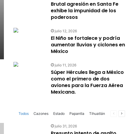
Brutal agresión en Santa Fe
exhibe la impunidad de los
poderosos
julio 12, 2026
El Niño se fortalece y podría
aumentar lluvias y ciclones en
México
julio 11, 2026
Súper Hércules llega a México
como el primero de dos
aviones para la Fuerza Aérea
Mexicana.
Página
Página
Todos
Cazones
Estado
Papantla
Tihuatlán
anterior
siguien
julio 31, 2026
Presunto intento de asalto