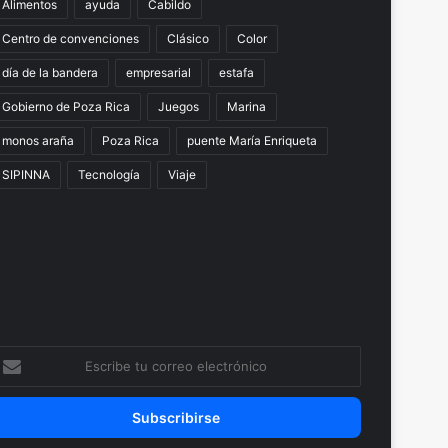
Alimentos
ayuda
Cabildo
Centro de convenciones
Clásico
Color
día de la bandera
empresarial
estafa
Gobierno de Poza Rica
Juegos
Marina
monos araña
Poza Rica
puente María Enriqueta
SIPINNA
Tecnología
Viaje
scribe
u
orreo
lectrónico