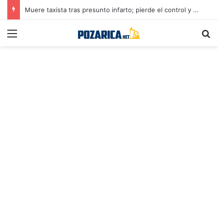
Muere taxista tras presunto infarto; pierde el control y provoca accidente en Poza Rica
Menú
B