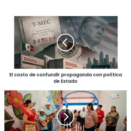
El
costo
de
confundir
propaganda
con
política
de
Estado
El costo de confundir propaganda con política
de Estado
Presentaron
talleres
de
la
Casa
de
Cultura