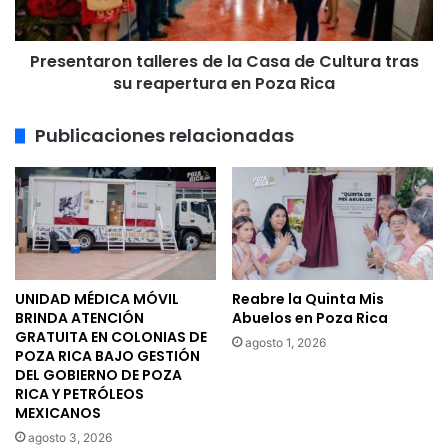
tras
su
Presentaron talleres de la Casa de Cultura tras
reapertura
en
su reapertura en Poza Rica
Poza
Rica
Publicaciones relacionadas
UNIDAD MÉDICA MÓVIL
Reabre la Quinta Mis
BRINDA ATENCIÓN
Abuelos en Poza Rica
GRATUITA EN COLONIAS DE
agosto 1, 2026
POZA RICA BAJO GESTIÓN
DEL GOBIERNO DE POZA
RICA Y PETRÓLEOS
MEXICANOS
agosto 3, 2026