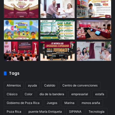
Tags
Alimentos
ayuda
Cabildo
Centro de convenciones
Clásico
Color
día de la bandera
empresarial
estafa
Gobierno de Poza Rica
Juegos
Marina
monos araña
Poza Rica
puente María Enriqueta
SIPINNA
Tecnología