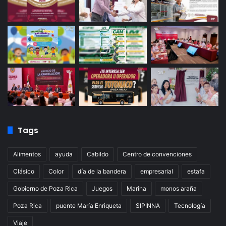
Tags
Alimentos
ayuda
Cabildo
Centro de convenciones
Clásico
Color
día de la bandera
empresarial
estafa
Gobierno de Poza Rica
Juegos
Marina
monos araña
Poza Rica
puente María Enriqueta
SIPINNA
Tecnología
Viaje