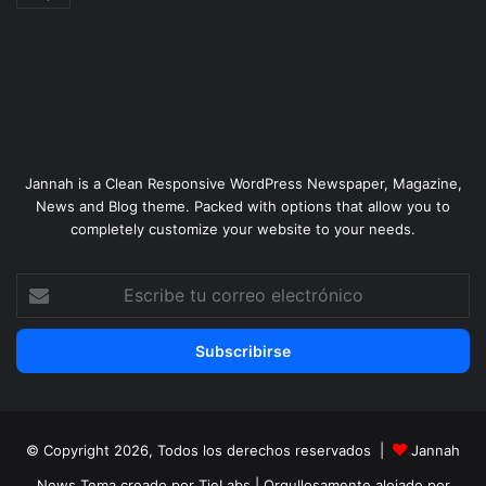
Jannah is a Clean Responsive WordPress Newspaper, Magazine,
News and Blog theme. Packed with options that allow you to
completely customize your website to your needs.
Escribe
tu
correo
electrónico
© Copyright 2026, Todos los derechos reservados |
Jannah
News Tema creado por TieLabs
| Orgullosamente alojado por