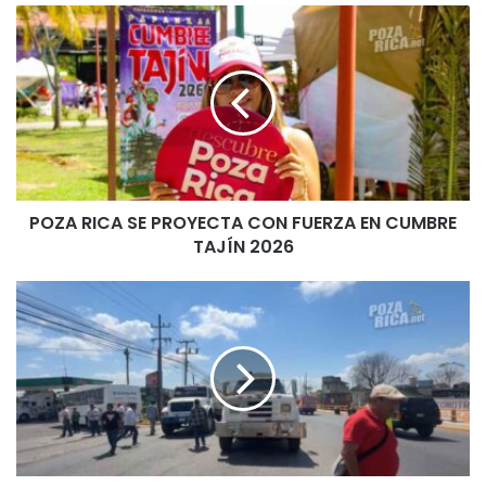
POZA
RICA
SE
PROYECTA
CON
FUERZA
EN
CUMBRE
TAJÍN
POZA RICA SE PROYECTA CON FUERZA EN CUMBRE
2026
TAJÍN 2026
Cierres
en
los
accesos
de
la
ciudad
y
presión