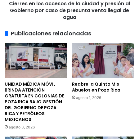
Cierres en los accesos de la ciudad y presión al
al
Gobierno
Gobierno por caso de presunta venta ilegal de
por
agua
caso
de
Publicaciones relacionadas
presunta
venta
ilegal
de
agua
UNIDAD MÉDICA MÓVIL
Reabre la Quinta Mis
BRINDA ATENCIÓN
Abuelos en Poza Rica
GRATUITA EN COLONIAS DE
agosto 1, 2026
POZA RICA BAJO GESTIÓN
DEL GOBIERNO DE POZA
RICA Y PETRÓLEOS
MEXICANOS
agosto 3, 2026