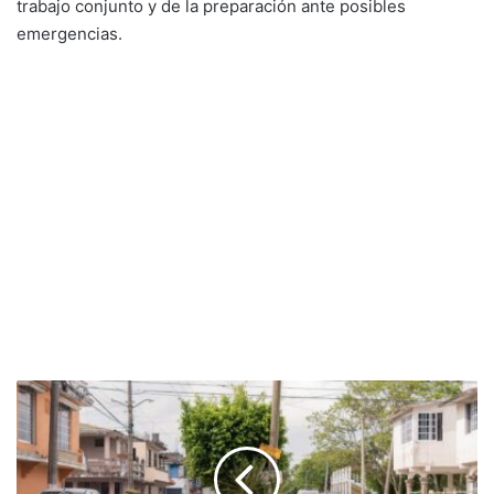
trabajo conjunto y de la preparación ante posibles
emergencias.
Coordinación
entre
Gobierno
y
vecinos