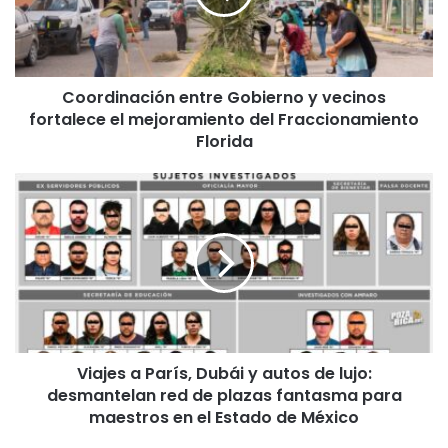
fortalece
el
mejoramiento
del
Coordinación entre Gobierno y vecinos
Fraccionamiento
Florida
fortalece el mejoramiento del Fraccionamiento
Florida
Viajes
a
París,
Dubái
y
autos
de
lujo:
desmantelan
Viajes a París, Dubái y autos de lujo:
red
de
desmantelan red de plazas fantasma para
plazas
maestros en el Estado de México
fantasma