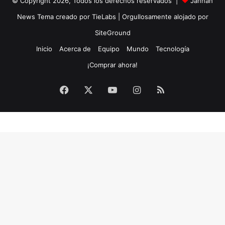
© Copyright 2026, Todos los derechos reservados |
Jannah
News Tema creado por TieLabs
| Orgullosamente alojado por
SiteGround
Inicio
Acerca de
Equipo
Mundo
Tecnología
¡Comprar ahora!
Facebook
X
YouTube
Instagram
RSS