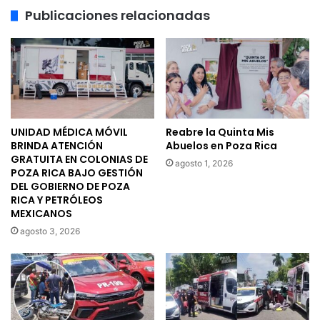
para
Publicaciones relacionadas
maestros
en
el
Estado
de
México
UNIDAD MÉDICA MÓVIL
Reabre la Quinta Mis
BRINDA ATENCIÓN
Abuelos en Poza Rica
GRATUITA EN COLONIAS DE
agosto 1, 2026
POZA RICA BAJO GESTIÓN
DEL GOBIERNO DE POZA
RICA Y PETRÓLEOS
MEXICANOS
agosto 3, 2026