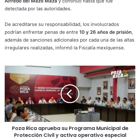
Alfredo del Mazo Maza
y continuó hasta que fue
detectada por las autoridades.
De acreditarse su responsabilidad, los involucrados
podrían enfrentar penas de entre
10 y 26 años de prisión
,
además de sanciones adicionales por cada una de las altas
irregulares realizadas, informó la Fiscalía mexiquense.
Poza
Rica
aprueba
su
Programa
Municipal
de
Protección
Civil
Poza Rica aprueba su Programa Municipal de
y
activa
Protección Civil y activa operativo especial