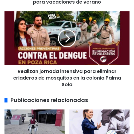
operativo
para vacaciones de verano
especial
para
Realizan
vacaciones
jornada
de
intensiva
verano
para
eliminar
criaderos
de
mosquitos
en
Realizan jornada intensiva para eliminar
la
colonia
criaderos de mosquitos en la colonia Palma
Palma
Sola
Sola
Publicaciones relacionadas