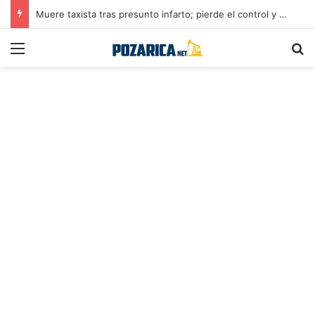
Muere taxista tras presunto infarto; pierde el control y provoca accidente en Poza Rica
Menú
B